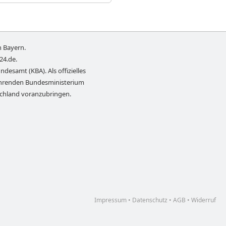
n
Bayern
.
-24.de
.
ndesamt (KBA). Als offizielles
führenden Bundesministerium
schland voranzubringen.
Impressum
•
Datenschutz
•
AGB
•
Widerruf