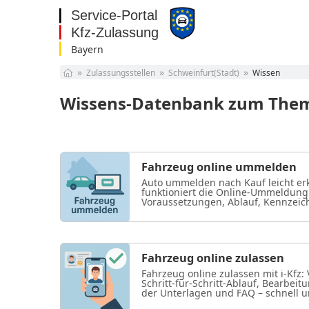
Bayern
Baden-Württemberg
Zulassungsstellen
Schweinfurt(Stadt)
Wissen
Bayern
Berlin
Wissens-Datenbank zum Them
Brandenburg
Bremen
Hamburg
Hessen
Fahrzeug online ummelden
Mecklenburg-
Auto ummelden nach Kauf leicht erk
Vorpommern
Niedersachsen
funktioniert die Online-Ummeldung mi
Nordrhein-Westfalen
Voraussetzungen, Ablauf, Kennzeic
Rheinland-Pfalz
Saarland
Sachsen
Fahrzeug online zulassen
Sachsen-Anhalt
Fahrzeug online zulassen mit i-Kfz:
Schleswig-Holstein
Schritt-für-Schritt-Ablauf, Bearbeit
Thüringen
der Unterlagen und FAQ – schnell un