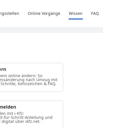
ngsstellen
Online Vorgänge
Wissen
FAQ
ern
ein online ändern: So
dressänderung nach Umzug mit
 Schritte, Kennzeichen & FAQ.
bmelden
n mit i-Kfz:
t-für-Schritt-Anleitung und
 digital über ikfz.net.