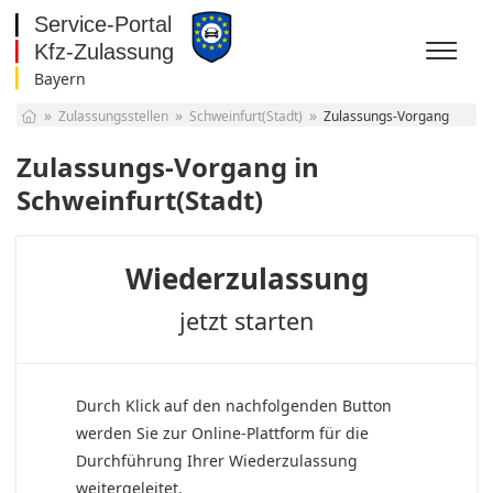
Bayern
Baden-Württemberg
Zulassungsstellen
Schweinfurt(Stadt)
Zulassungs-Vorgang
Bayern
Berlin
Zulassungs-Vorgang in
Brandenburg
Schweinfurt(Stadt)
Bremen
Hamburg
Hessen
Wiederzulassung
Mecklenburg-
Vorpommern
Niedersachsen
jetzt starten
Nordrhein-Westfalen
Rheinland-Pfalz
Saarland
Sachsen
Durch Klick auf den nachfolgenden Button
Sachsen-Anhalt
werden Sie zur Online-Plattform für die
Schleswig-Holstein
Durchführung Ihrer Wiederzulassung
Thüringen
weitergeleitet.